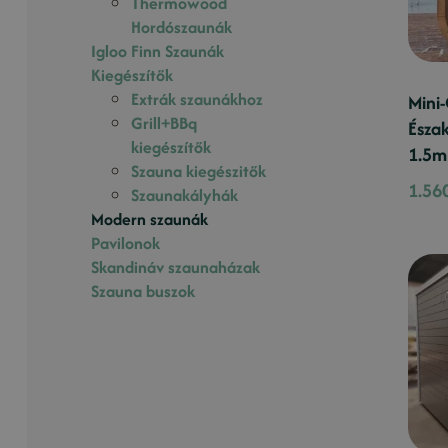
Thermowood
Hordószaunák
Igloo Finn Szaunák
Kiegészítők
Extrák szaunákhoz
Mini
Grill+BBq
Észak
kiegészítők
1.5m
Szauna kiegészitők
1.56
Szaunakályhák
Modern szaunák
Pavilonok
Skandináv szaunaházak
Szauna buszok