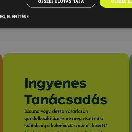
ÖSSZES ELUTASÍTÁSA
ÖSSZES 
terasszal
0.000
Ft
7.450.
6.450.000
Ft
EGJELENÍTÉSE
Ingyenes
Tanácsadás
Szauna vagy dézsa vásárlásán
gondolkozik? Szeretné megnézni mi a
különbség a különböző szaunák között?