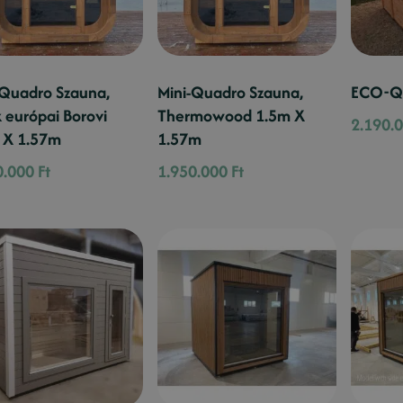
-Quadro Szauna,
Mini-Quadro Szauna,
ECO-Q
 európai Borovi
Thermowood 1.5m X
2.190.
 X 1.57m
1.57m
0.000
Ft
1.950.000
Ft