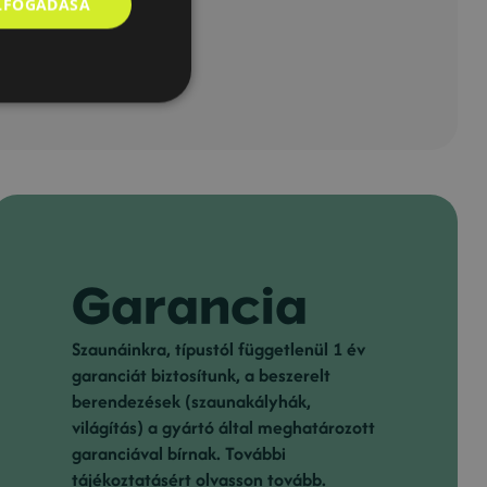
ELFOGADÁSA
000
Ft
Garancia
Szaunáinkra, típustól függetlenül 1 év
garanciát biztosítunk, a beszerelt
berendezések (szaunakályhák,
világítás) a gyártó által meghatározott
garanciával bírnak. További
tájékoztatásért olvasson tovább.