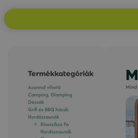
M
Termékkategóriák
Mind 
Azonnal vihető
Camping, Glamping
Dézsák
Grill és BBQ házak
Hordószaunák
Klasszikus Fa
Hordószaunák