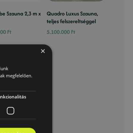
be Szauna 2,3 m x
Quadro Luxus Szauna,
teljes felszereltséggel
000
Ft
5.100.000
Ft
×
lunk
nak megfelelően.
nkcionalitás
be szauna 2.3m x