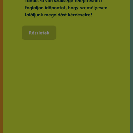
Tanácsra van szüksége telepítéshez?
Foglaljon időpontot, hogy személyesen
találjunk megoldást kérdéseire!
Részletek