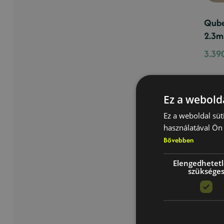
Qube
2.3m
3.39
Ez a webolda
Ez a weboldal süt
használatával Ön 
Bővebben
Elengedhetet
szüksége
Lux-
4,4 