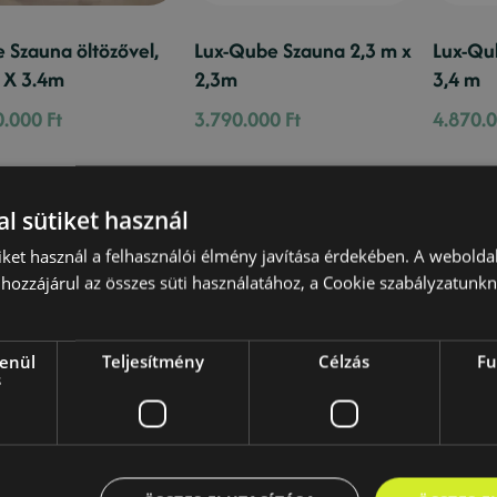
 Szauna öltözővel,
Lux-Qube Szauna 2,3 m x
Lux-Qu
 X 3.4m
2,3m
3,4 m
0.000
Ft
3.790.000
Ft
4.870.
l sütiket használ
iket használ a felhasználói élmény javítása érdekében. A webolda
hozzájárul az összes süti használatához, a Cookie szabályzatunk
lenül
Teljesítmény
Célzás
Fu
s
Qube szauna 2,3 x
Lux-Qube szauna 2.3m x
Lux-Qu
m (thermowood)
5.4 m öltözővel és 1m
5.9 m