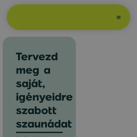
Egyedi szauna
Tervezd
meg a
saját,
igényeidre
szabott
szaunádat