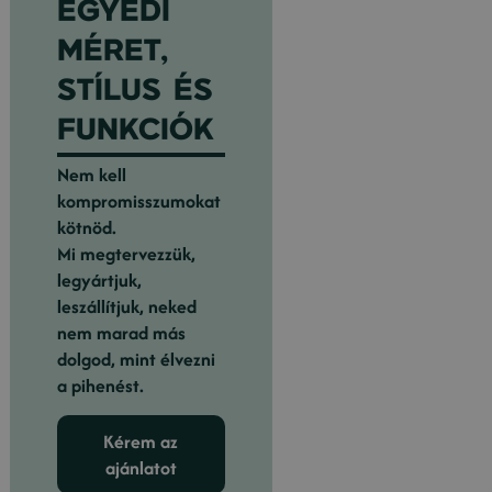
EGYEDI
MÉRET,
STÍLUS ÉS
FUNKCIÓK
Nem kell
kompromisszumokat
kötnöd.
Mi megtervezzük,
legyártjuk,
leszállítjuk, neked
nem marad más
dolgod, mint élvezni
a pihenést.
Kérem az
ajánlatot