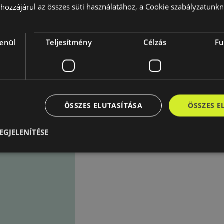
hozzájárul az összes süti használatához, a Cookie szabályzatunk
lenül
Teljesítmény
Célzás
Fu
s
ÖSSZES ELUTASÍTÁSA
ÖSSZES 
laltakat.
EGJELENÍTÉSE