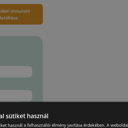
álati útmutató
letöltése
l sütiket használ
iket használ a felhasználói élmény javítása érdekében. A webolda