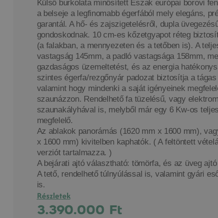
Külső burkolata minősített Észak európai borovi fe
a belseje a legfinomabb égerfából mely elegáns, p
garantál. A hő- és zajszigetelésről, dupla üvegezés
gondoskodnak. 10 cm-es kőzetgyapot réteg biztosít
(a falakban, a mennyezeten és a tetőben is). A teljes
vastagság 145mm, a padló vastagsága 158mm, mely
gazdaságos üzemeltetést, és az energia hatékonys
szintes égerfa/rezgőnyár padozat biztosítja a tágas 
valamint hogy mindenki a saját igényeinek megfele
szaunázzon. Rendelhető fa tüzelésű, vagy elektro
szaunakályhával is, melyből már egy 6 Kw-os telje
megfelelő.
Az ablakok panorámás (1620 mm x 1600 mm), vag
x 1600 mm) kivitelben kaphatók. ( A feltöntett véte
verziót tartalmazza. )
A bejárati ajtó választható: tömörfa, és az üveg ajt
A tető, rendelhető túlnyúlással is, valamint gyári e
is.
Részletek
3.390.000
Ft