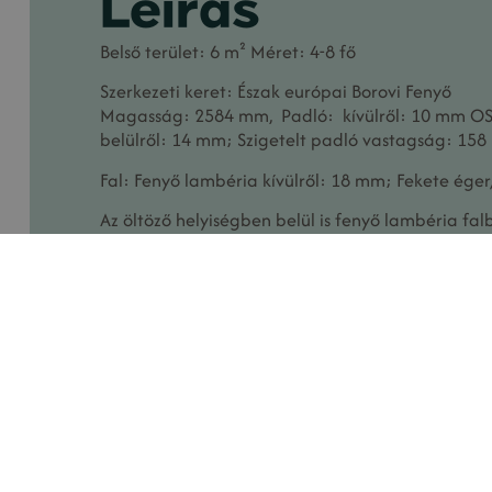
Leírás
Belső terület: 6 m² Méret: 4-8 fő
Szerkezeti keret: Észak európai Borovi Fenyő
Magasság: 2584 mm, Padló: kívülről: 10 mm OS
belülről: 14 mm; Szigetelt padló vastagság: 15
Fal: Fenyő lambéria kívülről: 18 mm; Fekete ége
Az öltöző helyiségben belül is fenyő lambéria fal
Ajtó: ragasztott fenyő, dupla üvegezésű, belül 
Szauna panorámaablak: dupla üvegezésű, belül
Tető: kívülről 10 mm OSB és belül 14 mm fekete é
sötétbarna bitumenes tetőfedő membránokkal b
Használati útmutató letöltése
Garanciáli