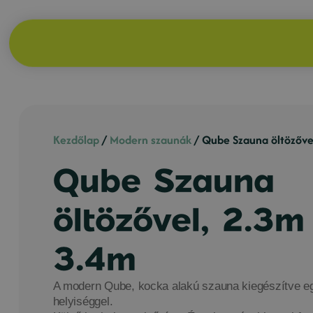
Kezdőlap
/
Modern szaunák
/ Qube Szauna öltözőve
Qube Szauna
öltözővel, 2.3m
3.4m
A modern Qube, kocka alakú szauna kiegészítve eg
helyiséggel.