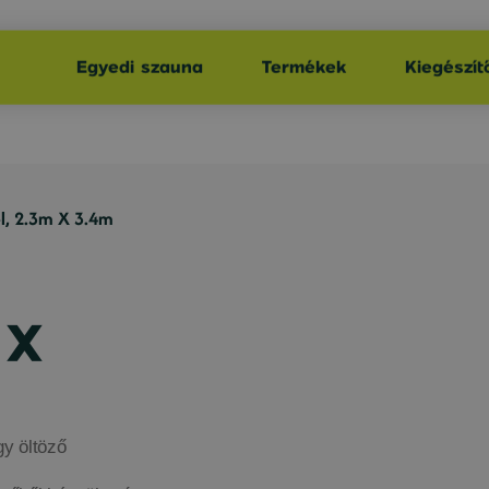
Egyedi szauna
Termékek
Kiegészít
l, 2.3m X 3.4m
 X
y öltöző