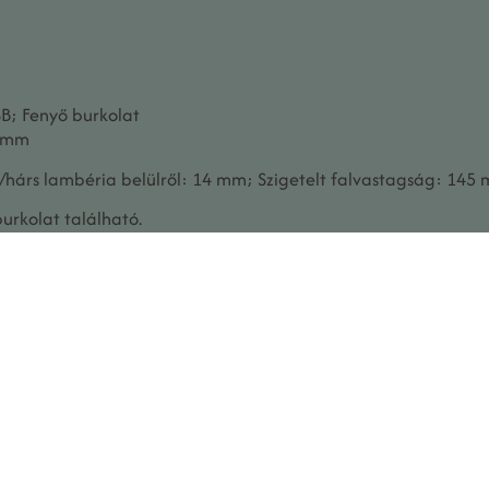
B; Fenyő burkolat
8 mm
r/hárs lambéria belülről: 14 mm; Szigetelt falvastagság: 145
burkolat található.
a szaunaüveg edzett: 690 x 1800 mm
 a szaunaüveg edzett: 1620 x 1600 mm
ger/hárs burkolat, közöttük 100 mm-es kőfalszigeteléssel,
orítva
s feltételek