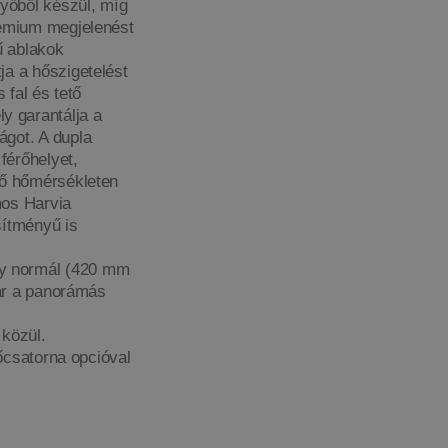
nyőből készül, míg
rémium megjelenést
ű ablakok
ja a hőszigetelést
 fal és tető
 garantálja a
ágot. A dupla
férőhelyet,
lő hőmérsékleten
mos Harvia
sítményű is
y normál (420 mm
lár a panorámás
ó közül.
sőcsatorna opcióval