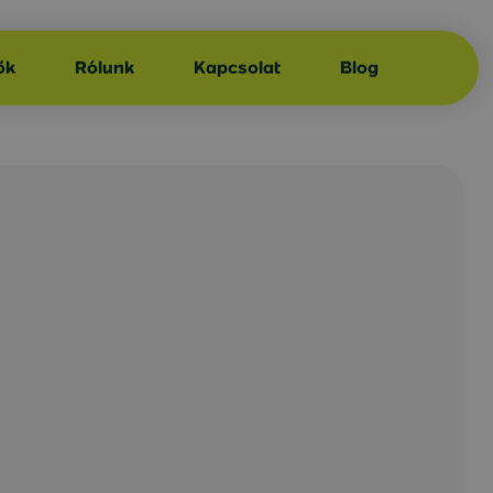
ők
Rólunk
Kapcsolat
Blog