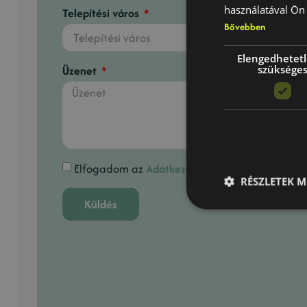
használatával Ön 
Telepítési város
Bővebben
Elengedhetet
szüksége
Üzenet
Elfogadom az
Adatkezelési tájékoztató
-ban fog
RÉSZLETEK M
Küldés