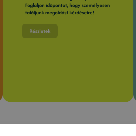
Foglaljon időpontot, hogy személyesen
találjunk megoldást kérdéseire!
Részletek