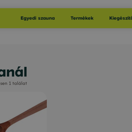
Egyedi szauna
Termékek
Kiegészít
anál
sen 1 találat