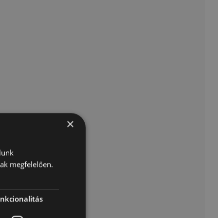
×
lunk
nak megfelelően.
nkcionalitás