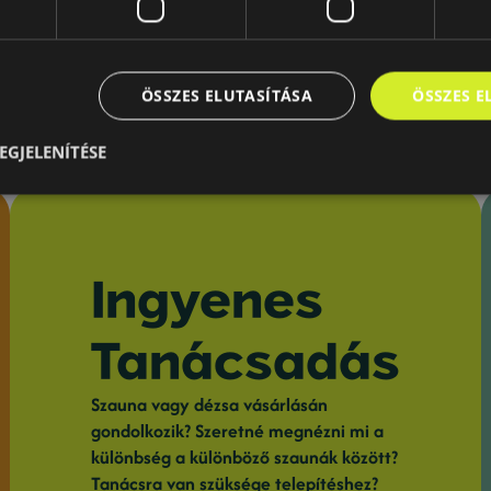
ÖSSZES ELUTASÍTÁSA
ÖSSZES 
EGJELENÍTÉSE
Ingyenes
Tanácsadás
Szauna vagy dézsa vásárlásán
gondolkozik? Szeretné megnézni mi a
különbség a különböző szaunák között?
Tanácsra van szüksége telepítéshez?