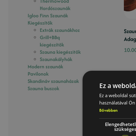
Thermowood
Hordószaunák
Igloo Finn Szaunák
Kiegészítők
Extrák szaunákhoz
Szaun
Grill+BBq
Adag
kiegészítők
10.0
Szauna kiegészitők
Szaunakályhák
Modern szaunák
Pavilonok
Skandináv szaunaházak
Ez a webolda
Szauna buszok
Ez a weboldal süt
használatával Ön 
Bővebben
Elengedhetet
szüksége