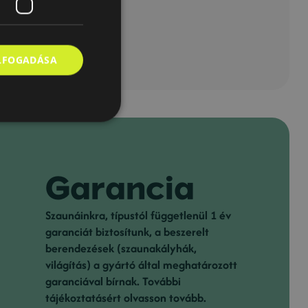
ELFOGADÁSA
Garancia
Szaunáinkra, típustól függetlenül 1 év
garanciát biztosítunk, a beszerelt
berendezések (szaunakályhák,
világítás) a gyártó által meghatározott
garanciával bírnak. További
tájékoztatásért olvasson tovább.