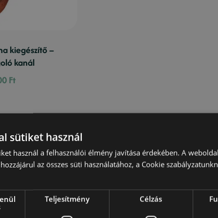
a kiegészítő –
oló kanál
00
Ft
l sütiket használ
iket használ a felhasználói élmény javítása érdekében. A webolda
hozzájárul az összes süti használatához, a Cookie szabályzatunk
lenül
Teljesítmény
Célzás
Fu
s