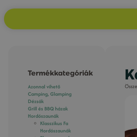
K
Termékkategóriák
Össze
Azonnal vihető
Camping, Glamping
Dézsák
Grill és BBQ házak
Hordószaunák
Klasszikus Fa
Hordószaunák