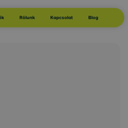
ők
Rólunk
Kapcsolat
Blog