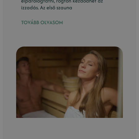
elpárologtatni, rögtön kezdődhet az
izzadás. Az első szauna
TOVÁBB OLVASOM