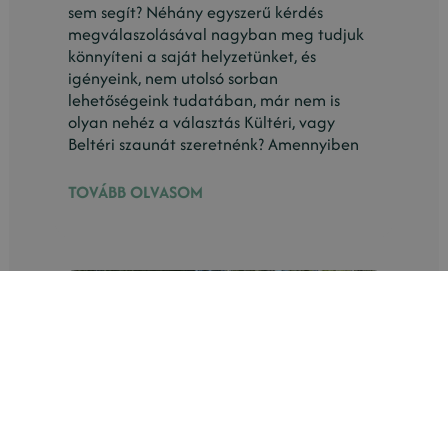
sem segít? Néhány egyszerű kérdés
megválaszolásával nagyban meg tudjuk
könnyíteni a saját helyzetünket, és
igényeink, nem utolsó sorban
lehetőségeink tudatában, már nem is
olyan nehéz a választás Kültéri, vagy
Beltéri szaunát szeretnénk? Amennyiben
TOVÁBB OLVASOM