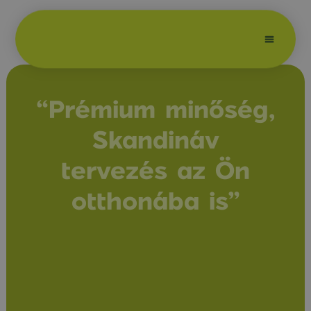
Egyedi szauna
“Prémium minőség,
Skandináv
tervezés az Ön
otthonába is”