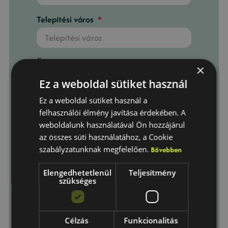
Telepítési város
Üzenet
×
Ez a weboldal sütiket használ
Ez a weboldal sütiket használ a
felhasználói élmény javítása érdekében. A
weboldalunk használatával Ön hozzájárul
Elfogadom az
Adatkezelési
az összes süti használatához, a Cookie
tájékoztató
-ban foglaltakat.
szabályzatunknak megfelelően.
Bővebben
Elengedhetetlenül
Teljesítmény
Küldés
szükséges
Célzás
Funkcionalitás