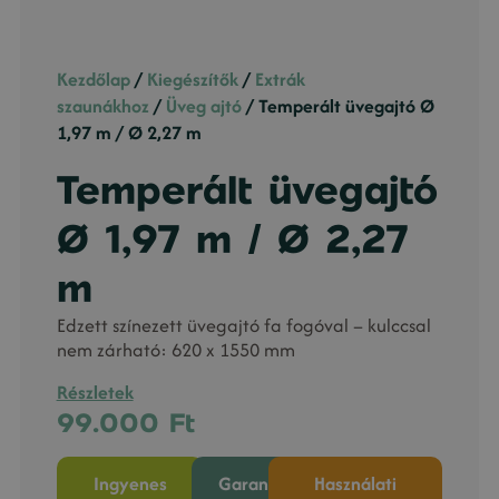
Kezdőlap
/
Kiegészítők
/
Extrák
szaunákhoz
/
Üveg ajtó
/ Temperált üvegajtó Ø
1,97 m / Ø 2,27 m
Temperált üvegajtó
Ø 1,97 m / Ø 2,27
m
Edzett színezett üvegajtó fa fogóval – kulccsal
nem zárható: 620 x 1550 mm
Részletek
99.000
Ft
Ingyenes
Garancia
Használati