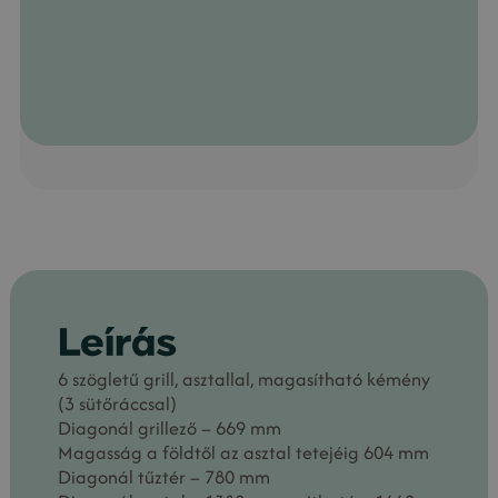
Leírás
6 szögletű grill, asztallal, magasítható kémény
(3 sütőráccsal)
Diagonál grillező – 669 mm
Magasság a földtől az asztal tetejéig 604 mm
Diagonál tűztér – 780 mm