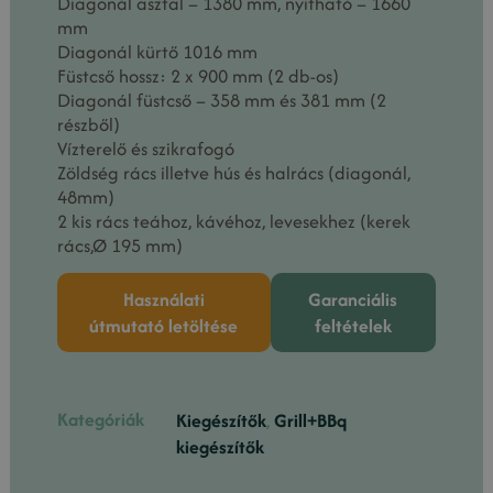
Diagonál asztal – 1380 mm, nyitható – 1660
mm
Diagonál kürtő 1016 mm
Füstcső hossz: 2 x 900 mm (2 db-os)
Diagonál füstcső – 358 mm és 381 mm (2
részből)
Vízterelő és szikrafogó
Zöldség rács illetve hús és halrács (diagonál,
48mm)
2 kis rács teához, kávéhoz, levesekhez (kerek
rács,Ø 195 mm)
Használati
Garanciális
útmutató letöltése
feltételek
Kategóriák
Kiegészítők
,
Grill+BBq
kiegészítők