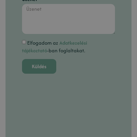
Elfogadom az
Adatkezelési
tájékoztató
-ban foglaltakat.
Küldés