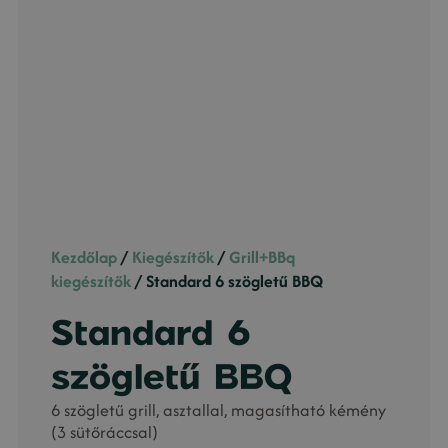
Kezdőlap
/
Kiegészítők
/
Grill+BBq
kiegészítők
/ Standard 6 szögletű BBQ
Standard 6
szögletű BBQ
6 szögletű grill, asztallal, magasítható kémény
(3 sütőráccsal)