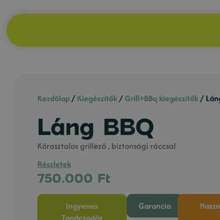
Kezdőlap
/
Kiegészítők
/
Grill+BBq kiegészítők
/ Lán
Láng BBQ
Körasztalos grillező , biztonsági ráccsal
Részletek
750.000
Ft
Ingyenes
Garancia
Haszn
Tanácsadás