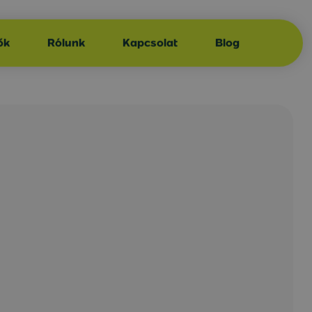
ők
Rólunk
Kapcsolat
Blog