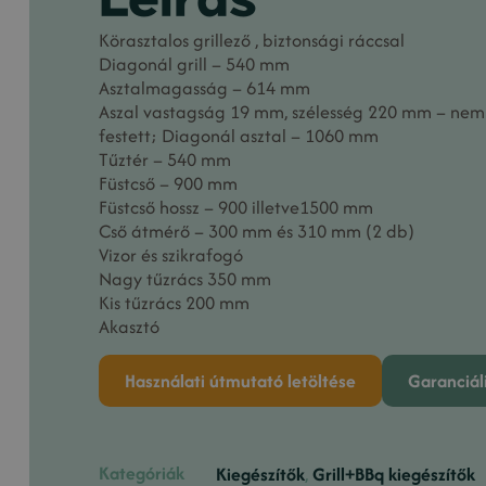
Körasztalos grillező , biztonsági ráccsal
Diagonál grill – 540 mm
Asztalmagasság – 614 mm
Aszal vastagság 19 mm, szélesség 220 mm – nem
festett; Diagonál asztal – 1060 mm
Tűztér – 540 mm
Füstcső – 900 mm
Füstcső hossz – 900 illetve1500 mm
Cső átmérő – 300 mm és 310 mm (2 db)
Vizor és szikrafogó
Nagy tűzrács 350 mm
Kis tűzrács 200 mm
Akasztó
Használati útmutató letöltése
Garanciáli
Kategóriák
Kiegészítők
,
Grill+BBq kiegészítők