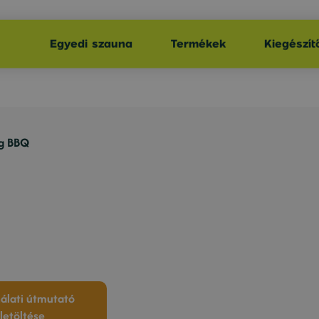
Egyedi szauna
Termékek
Kiegészít
g BBQ
álati útmutató
letöltése