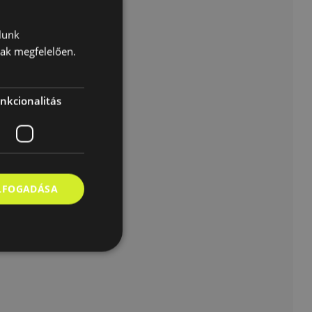
lunk
nak megfelelően.
nkcionalitás
ELFOGADÁSA