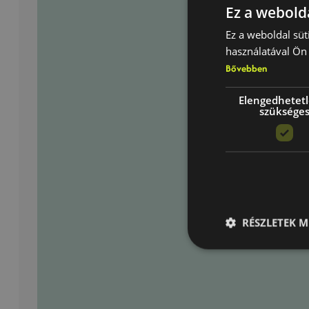
Ez a webolda
Ez a weboldal süt
használatával Ön 
Bővebben
Elengedhetet
szüksége
RÉSZLETEK M