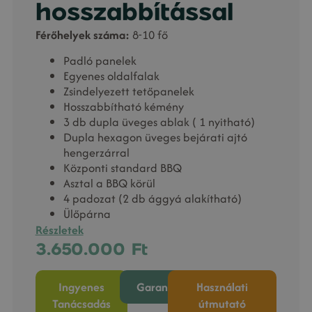
hosszabbítással
Férőhelyek száma:
8-10 fő
Padló panelek
Egyenes oldalfalak
Zsindelyezett tetőpanelek
Hosszabbítható kémény
3 db dupla üveges ablak ( 1 nyitható)
Dupla hexagon üveges bejárati ajtó
hengerzárral
Központi standard BBQ
Asztal a BBQ körül
4 padozat (2 db ággyá alakítható)
Ülőpárna
Részletek
3.650.000
Ft
Ingyenes
Garancia
Használati
Tanácsadás
útmutató