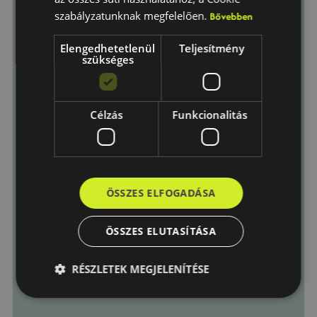
Telepítési város
szabályzatunknak megfelelően.
Bővebben
Elengedhetetlenül
Teljesítmény
szükséges
Üzenet
Célzás
Funkcionalitás
Elfogadom az
Adatkezelési
tájékoztató
-ban foglaltakat.
ÖSSZES ELFOGADÁSA
Küldés
ÖSSZES ELUTASÍTÁSA
RÉSZLETEK MEGJELENÍTÉSE