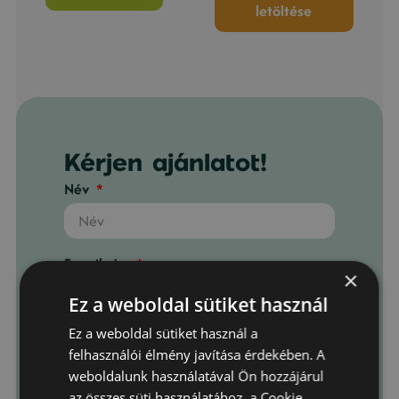
letöltése
Kérjen ajánlatot!
Név
E-mail cím
×
Ez a weboldal sütiket használ
Ez a weboldal sütiket használ a
Telefonszám
felhasználói élmény javítása érdekében. A
weboldalunk használatával Ön hozzájárul
az összes süti használatához, a Cookie