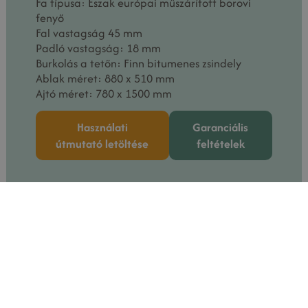
Fa típusa: Észak európai műszárított borovi
fenyő
Fal vastagság 45 mm
Padló vastagság: 18 mm
Burkolás a tetőn: Finn bitumenes zsindely
Ablak méret: 880 x 510 mm
Ajtó méret: 780 x 1500 mm
Használati
Garanciális
útmutató letöltése
feltételek
Kategória
Camping, Glamping