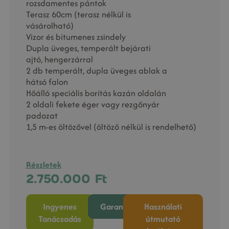
rozsdamentes pántok
Terasz 60cm (terasz nélkül is
vásárolható)
Vizor és bitumenes zsindely
Dupla üveges, temperált bejárati
ajtó, hengerzárral
2 db temperált, dupla üveges ablak a
hátsó falon
Hőálló speciális borítás kazán oldalán
2 oldali fekete éger vagy rezgőnyár
padozat
1,5 m-es öltözővel (öltöző nélkül is rendelhető)
Részletek
2.750.000
Ft
Ingyenes
Garancia
Használati
Tanácsadás
útmutató