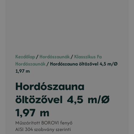
Kezdőlap
/
Hordószaunák
/
Klasszikus Fa
Hordószaunák
/ Hordószauna öltözővel 4,5 m/Ø
1,97 m
Hordószauna
öltözővel 4,5 m/Ø
1,97 m
Műszárított BOROVI fenyő
AISI 304 szabvány szerinti