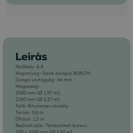
Leírás
Férőhely: 6-8
Alapanyag: Észak európai BOROVI
Donga vastagság: 46 mm
Magasság:
2080 mm (Ø 1,97 m),
2380 mm (Ø 2,27 m)
Tető: Bitumenes zsindely
Terasz: 0,6 m
Öltöző: 1,5 m
Bejárati ajtó: Tömbösített borovi;
700 x 1600 mm (Ø 1,97 m),