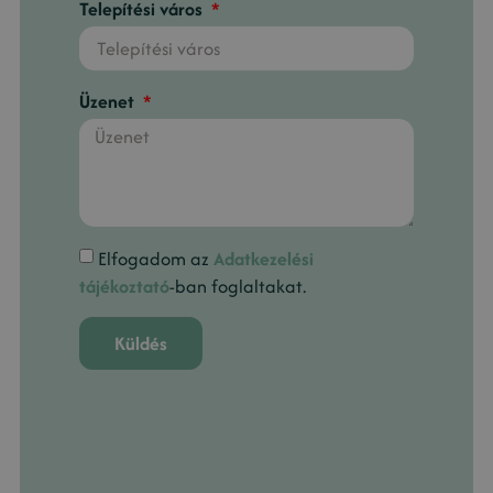
Telepítési város
Üzenet
Elfogadom az
Adatkezelési
tájékoztató
-ban foglaltakat.
Küldés