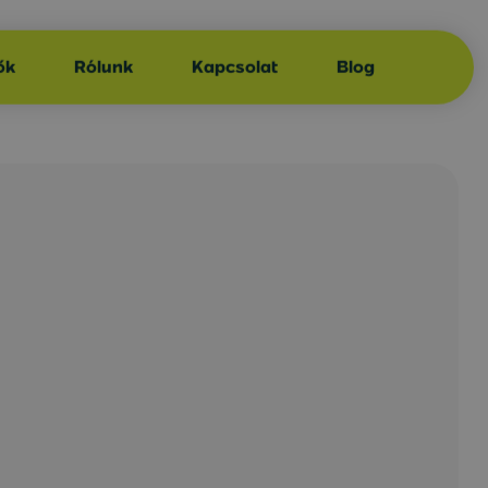
ők
Rólunk
Kapcsolat
Blog