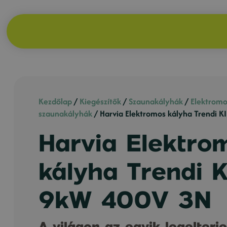
Kezdőlap
/
Kiegészítők
/
Szaunakályhák
/
Elektromo
szaunakályhák
/ Harvia Elektromos kályha Trendi 
Harvia Elektro
kályha Trendi 
9kW 400V 3N
A világon az egyik legelterj