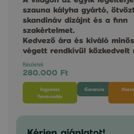
szauna kályha gyártó, ötvöz
skandináv dizájnt és a finn
szakértelmet.
Kedvező ára és kiváló minő
végett rendkívül közkedvelt
Részletek
280.000
Ft
Ingyenes
Garancia
Haszn
Tanácsadás
Kérjen ajánlatot!