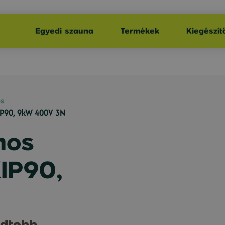
Egyedi szauna
Termékek
Kiegészít
s
KIP90, 9kW 400V 3N
mos
KIP90,
edtebb