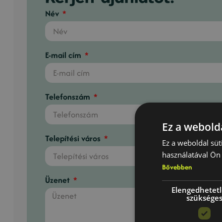
Név
E-mail cím
Telefonszám
Ez a webolda
Telepítési város
Ez a weboldal süt
használatával Ön 
Bővebben
Üzenet
Elengedhetet
szüksége