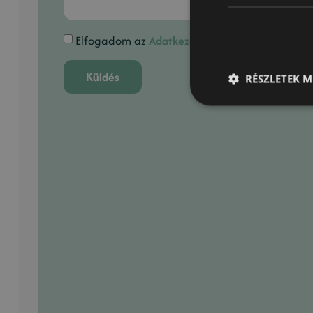
Elfogadom az
Adatkezelési tájékoztató
-ban fog
Küldés
RÉSZLETEK M