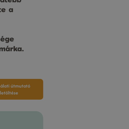
te a
sége
 márka.
álati útmutató
letöltése