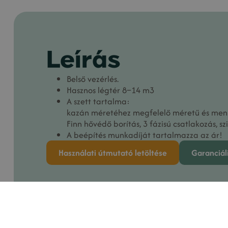
Leírás
Belső vezérlés.
Hasznos légtér 8–14 m3
A szett tartalma:
kazán méretéhez megfelelő méretű és men
Finn hővédő borítás, 3 fázisú csatlakozás, sz
A beépítés munkadíját tartalmazza az ár!
Használati útmutató letöltése
Garanciáli
Kategóriák
Kiegészítők
,
Elektromos szaunakál