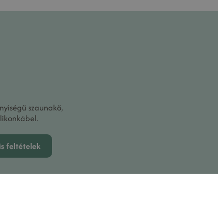
nyiségű szaunakő,
ilikonkábel.
s feltételek
yhák