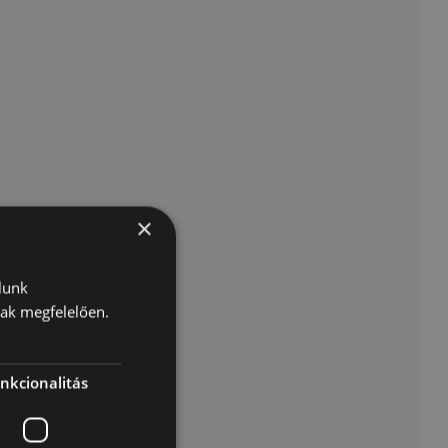
×
lunk
nak megfelelően.
nkcionalitás