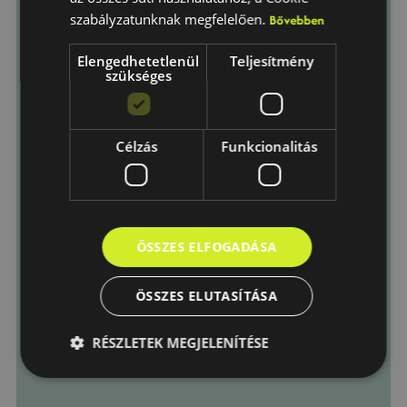
Telepítési város
szabályzatunknak megfelelően.
Bővebben
Elengedhetetlenül
Teljesítmény
szükséges
Üzenet
Célzás
Funkcionalitás
Elfogadom az
Adatkezelési
tájékoztató
-ban foglaltakat.
ÖSSZES ELFOGADÁSA
Küldés
ÖSSZES ELUTASÍTÁSA
RÉSZLETEK MEGJELENÍTÉSE