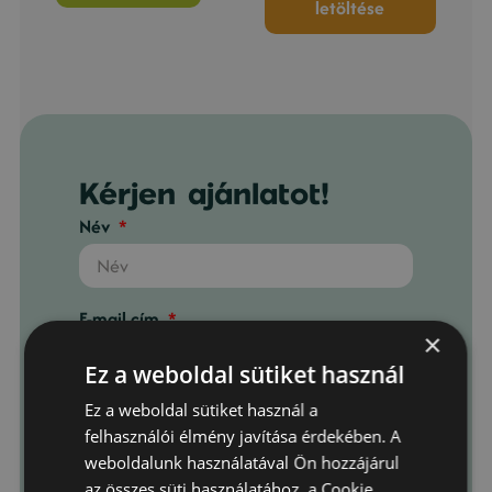
letöltése
Kérjen ajánlatot!
Név
E-mail cím
×
Ez a weboldal sütiket használ
Telefonszám
Ez a weboldal sütiket használ a
felhasználói élmény javítása érdekében. A
weboldalunk használatával Ön hozzájárul
az összes süti használatához, a Cookie