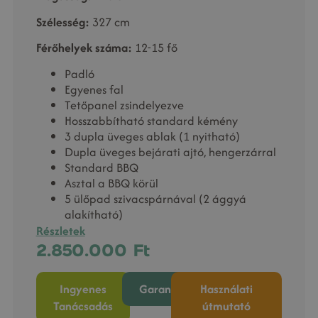
Szélesség:
327 cm
Férőhelyek száma:
12-15 fő
Padló
Egyenes fal
Tetőpanel zsindelyezve
Hosszabbítható standard kémény
3 dupla üveges ablak (1 nyitható)
Dupla üveges bejárati ajtó, hengerzárral
Standard BBQ
Asztal a BBQ körül
5 ülőpad szivacspárnával (2 ággyá
alakítható)
Részletek
2.850.000
Ft
Ingyenes
Garancia
Használati
Tanácsadás
útmutató