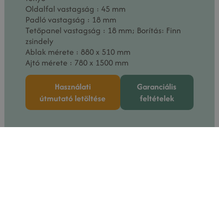
Oldalfal vastagság : 45 mm
Padló vastagság : 18 mm
Tetőpanel vastagság : 18 mm; Borítás: Finn
zsindely
Ablak mérete : 880 x 510 mm
Ajtó mérete : 780 x 1500 mm
Használati
Garanciális
útmutató letöltése
feltételek
Kategória
Grill és BBQ házak