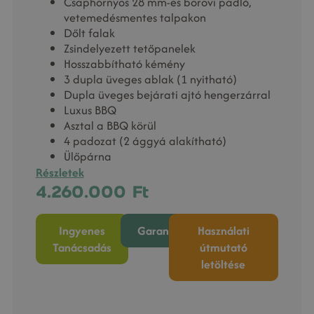
Csaphornyos 28 mm-es borovi padló,
vetemedésmentes talpakon
Dőlt falak
Zsindelyezett tetőpanelek
Hosszabbítható kémény
3 dupla üveges ablak (1 nyitható)
Dupla üveges bejárati ajtó hengerzárral
Luxus BBQ
Asztal a BBQ körül
4 padozat (2 ággyá alakítható)
Ülőpárna
Részletek
4.260.000
Ft
Ingyenes
Garancia
Használati
Tanácsadás
útmutató
letöltése