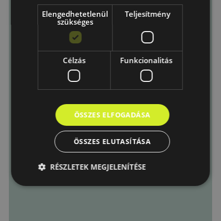
Üzenet
Elengedhetetlenül
Teljesítmény
szükséges
Célzás
Funkcionalitás
Elfogadom az
Adatkezelési
tájékoztató
-ban foglaltakat.
ÖSSZES ELFOGADÁSA
Küldés
ÖSSZES ELUTASÍTÁSA
RÉSZLETEK MEGJELENÍTÉSE