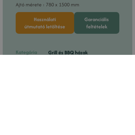
Ajtó mérete : 780 x 1500 mm
Használati
Garanciális
útmutató letöltése
feltételek
Kategória
Grill és BBQ házak