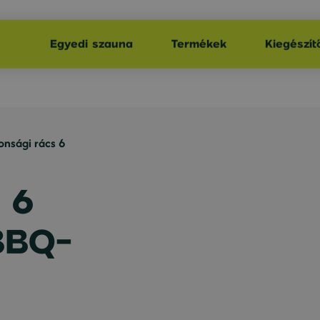
Egyedi szauna
Termékek
Kiegészít
onsági rács 6
 6
 BBQ-