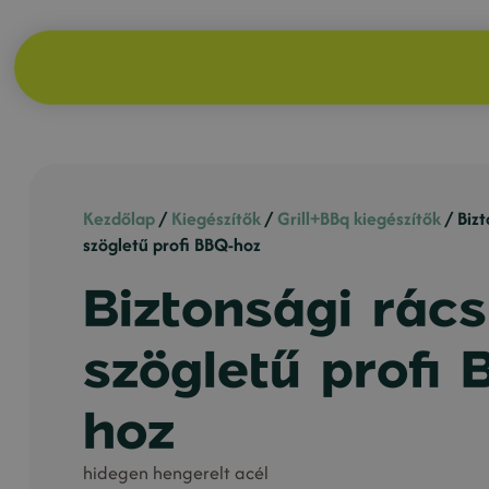
Kezdőlap
/
Kiegészítők
/
Grill+BBq kiegészítők
/ Bizt
szögletű profi BBQ-hoz
Biztonsági rács
szögletű profi
hoz
hidegen hengerelt acél