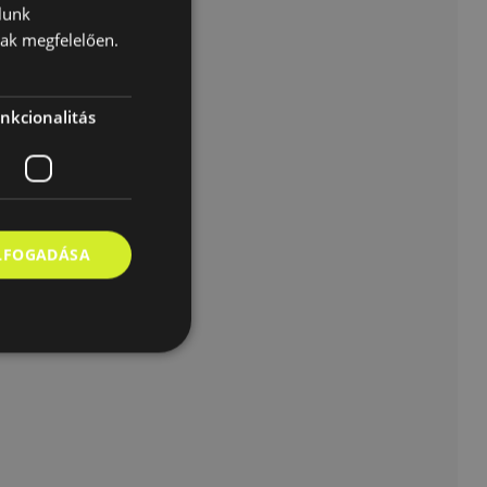
lunk
nak megfelelően.
nkcionalitás
ELFOGADÁSA