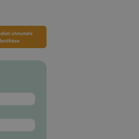
álati útmutató
letöltése