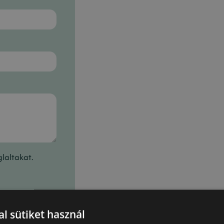
laltakat.
l sütiket használ