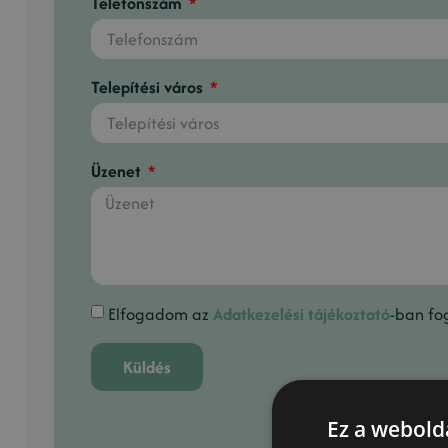
Telefonszám
Telepítési város
Üzenet
Elfogadom az
Adatkezelési tájékoztató
-ban fog
Küldés
Ez a webolda