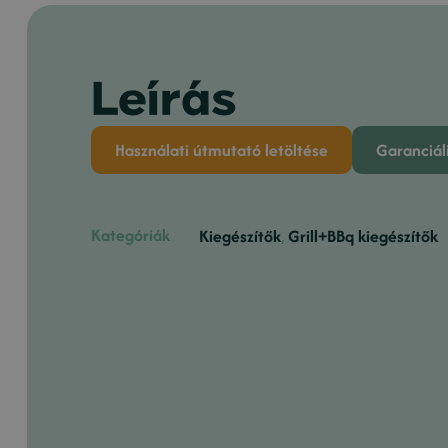
Leírás
Használati útmutató letöltése
Garanciáli
Kategóriák
Kiegészítők
,
Grill+BBq kiegészítők