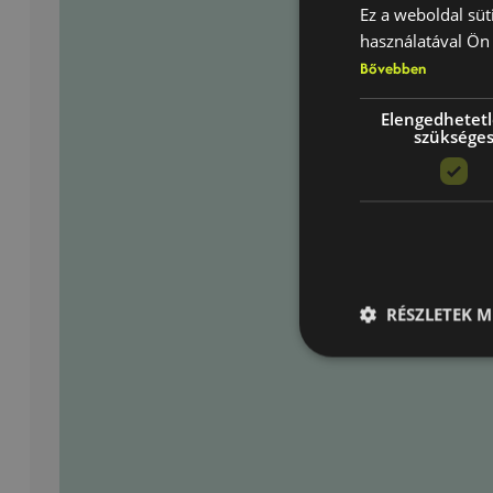
Ez a weboldal süt
használatával Ön 
Bővebben
Elengedhetet
szüksége
RÉSZLETEK M