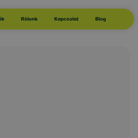
ők
Rólunk
Kapcsolat
Blog