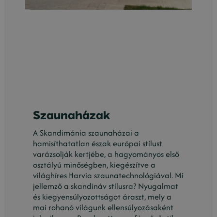
Szaunaházak
A Skandimánia szaunaházai a
hamisíthatatlan észak európai stílust
varázsolják kertjébe, a hagyományos első
osztályú minőségben, kiegészítve a
világhíres Harvia szaunatechnológiával. Mi
jellemző a skandináv stílusra? Nyugalmat
és kiegyensúlyozottságot áraszt, mely a
mai rohanó világunk ellensúlyozásaként