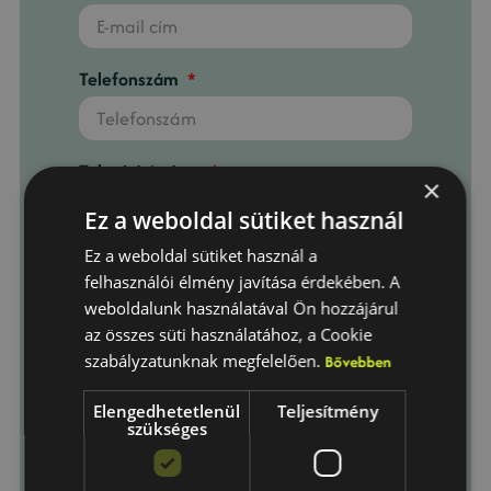
Telefonszám
Telepítési város
×
Ez a weboldal sütiket használ
Ez a weboldal sütiket használ a
Üzenet
felhasználói élmény javítása érdekében. A
weboldalunk használatával Ön hozzájárul
az összes süti használatához, a Cookie
szabályzatunknak megfelelően.
Bővebben
Elengedhetetlenül
Teljesítmény
Elfogadom az
Adatkezelési
szükséges
tájékoztató
-ban foglaltakat.