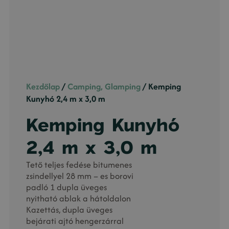
Kezdőlap
/
Camping, Glamping
/ Kemping
Kunyhó 2,4 m x 3,0 m
Kemping Kunyhó
2,4 m x 3,0 m
Tető teljes fedése bitumenes
zsindellyel 28 mm – es borovi
padló 1 dupla üveges
nyitható ablak a hátoldalon
Kazettás, dupla üveges
bejárati ajtó hengerzárral