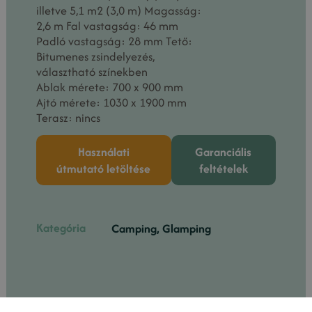
illetve 5,1 m2 (3,0 m) Magasság:
2,6 m Fal vastagság: 46 mm
Padló vastagság: 28 mm Tető:
Bitumenes zsindelyezés,
választható színekben
Ablak mérete: 700 x 900 mm
Ajtó mérete: 1030 x 1900 mm
Terasz: nincs
Használati
Garanciális
útmutató letöltése
feltételek
Kategória
Camping, Glamping