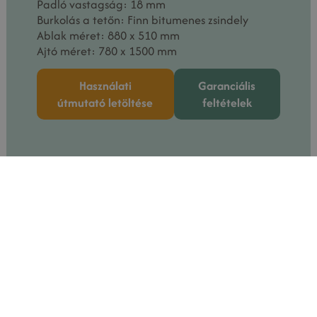
Padló vastagság: 18 mm
Burkolás a tetőn: Finn bitumenes zsindely
Ablak méret: 880 x 510 mm
Ajtó méret: 780 x 1500 mm
Használati
Garanciális
útmutató letöltése
feltételek
Kategória
Camping, Glamping