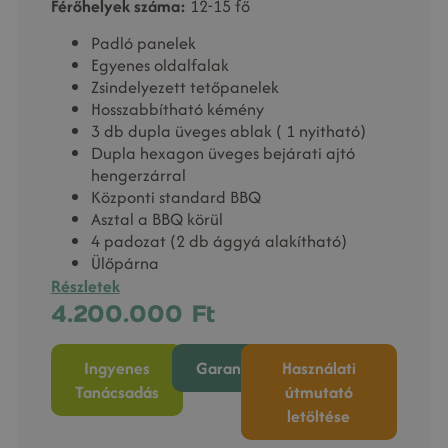
Férőhelyek száma:
12-15 fő
Padló panelek
Egyenes oldalfalak
Zsindelyezett tetőpanelek
Hosszabbítható kémény
3 db dupla üveges ablak ( 1 nyitható)
Dupla hexagon üveges bejárati ajtó
hengerzárral
Központi standard BBQ
Asztal a BBQ körül
4 padozat (2 db ággyá alakítható)
Ülőpárna
Részletek
4.200.000
Ft
Ingyenes
Garancia
Használati
Tanácsadás
útmutató
letöltése