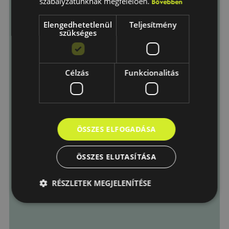
szabályzatunknak megfelelően.
Bővebben
Elengedhetetlenül
Teljesítmény
Üzenet
szükséges
Célzás
Funkcionalitás
Elfogadom az
Adatkezelési
tájékoztató
-ban foglaltakat.
ÖSSZES ELFOGADÁSA
Küldés
ÖSSZES ELUTASÍTÁSA
RÉSZLETEK MEGJELENÍTÉSE