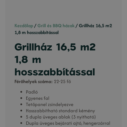
Kezdőlap
/
Grill és BBQ házak
/ Grillház 16,5 m2
1,8 m hosszabbítással
Grillház 16,5 m2
1,8 m
hosszabbítással
Férőhelyek száma:
22-25 fő
Padló
Egyenes fal
Tetőpanel zsindelyezve
Hosszabbítható standard kémény
5 dupla üveges ablak (3 nyitható)
Dupla üveges bejárati ajtó, hengerzárral