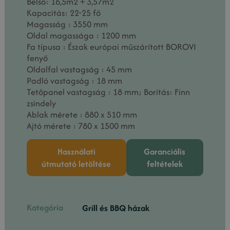
Belső: 16,5m2 + 3,57m2
Kapacitás: 22-25 fő
Magasság : 3550 mm
Oldal magassága : 1200 mm
Fa típusa : Észak európai műszárított BOROVI
fenyő
Oldalfal vastagság : 45 mm
Padló vastagság : 18 mm
Tetőpanel vastagság : 18 mm; Borítás: Finn
zsindely
Ablak mérete : 880 x 510 mm
Ajtó mérete : 780 x 1500 mm
Használati
Garanciális
útmutató letöltése
feltételek
Kategória
Grill és BBQ házak