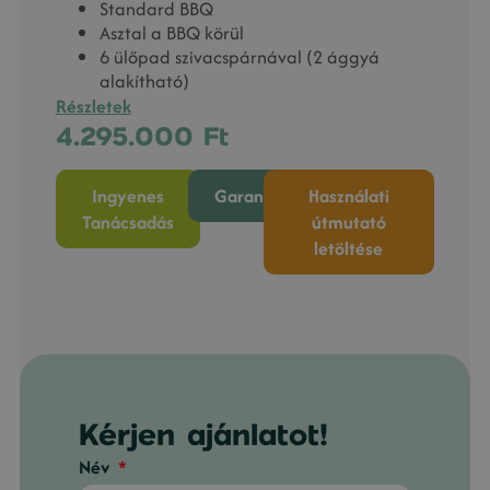
Standard BBQ
Asztal a BBQ körül
6 ülőpad szivacspárnával (2 ággyá
alakítható)
Részletek
4.295.000
Ft
Ingyenes
Garancia
Használati
Tanácsadás
útmutató
letöltése
Kérjen ajánlatot!
Név